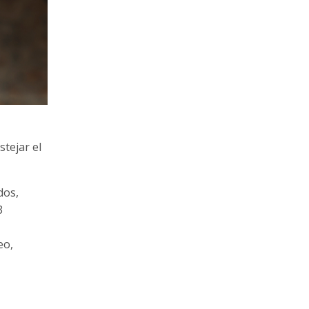
stejar el
dos,
3
eo,