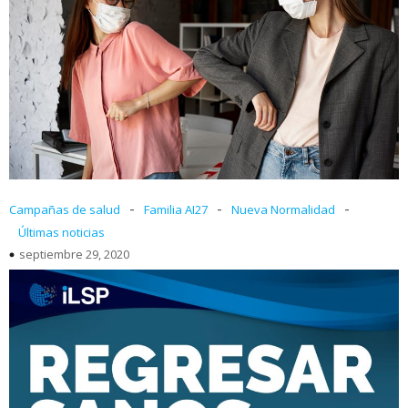
-
-
-
Campañas de salud
Familia AI27
Nueva Normalidad
Últimas noticias
septiembre 29, 2020