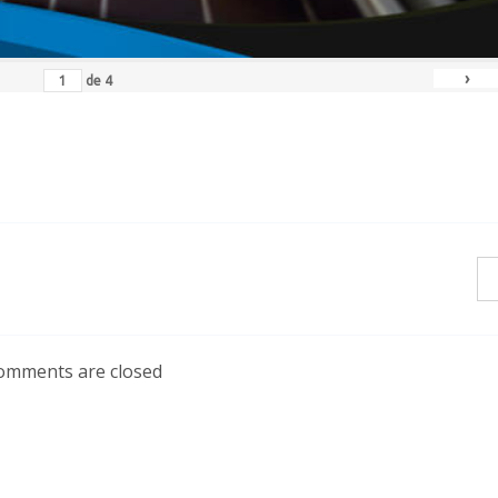
›
de
4
omments are closed