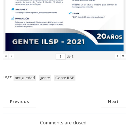
«
‹
›
»
de
2
Tags:
antiguedad
gente
Gente ILSP
Previous
Next
Comments are closed