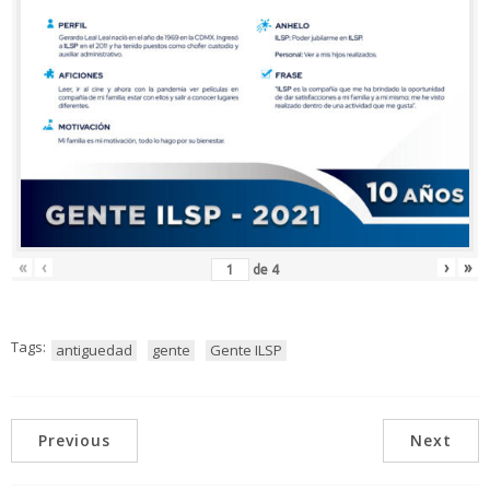
«
‹
›
»
de
4
Tags:
antiguedad
gente
Gente ILSP
Previous
Next