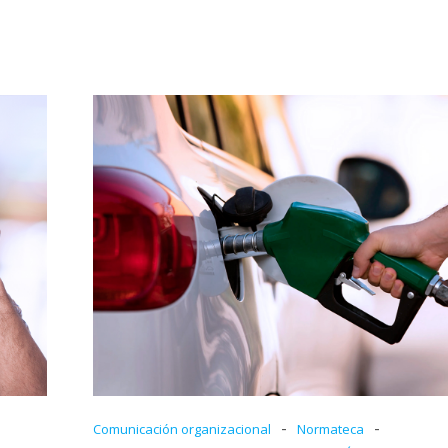
-
-
Comunicación organizacional
Normateca